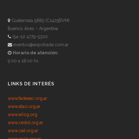
Guatemala 5885 (C1425BVM)
Buenos Aires – Argentina
(54-11) 4779-5300
eventos@expotrade.com.ar
Horario de atención:
9:00 a 18:00 hs.
LINKS DE INTERÉS
www.fadeeac.org.ar
www.ataci.org.ar
www.arlog.org
www.cedol.org.ar
www.cail.org.ar
www.aoca.org.ar