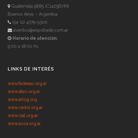
Guatemala 5885 (C1425BVM)
Buenos Aires – Argentina
(54-11) 4779-5300
eventos@expotrade.com.ar
Horario de atención:
9:00 a 18:00 hs.
LINKS DE INTERÉS
www.fadeeac.org.ar
www.ataci.org.ar
www.arlog.org
www.cedol.org.ar
www.cail.org.ar
www.aoca.org.ar