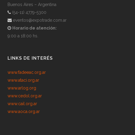
Buenos Aires – Argentina
(54-11) 4779-5300
eventos@expotrade.com.ar
Horario de atención:
9:00 a 18:00 hs.
LINKS DE INTERÉS
www.fadeeac.org.ar
www.ataci.org.ar
www.arlog.org
www.cedol.org.ar
www.cail.org.ar
www.aoca.org.ar