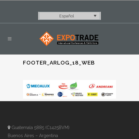
Español
FOOTER_ARLOG_18_WEB
Guatemala 5885 (C1425BVM)
Buenos Aires – Argentina