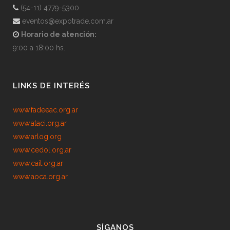
(54-11) 4779-5300
eventos@expotrade.com.ar
Horario de atención:
9:00 a 18:00 hs.
LINKS DE INTERÉS
www.fadeeac.org.ar
www.ataci.org.ar
www.arlog.org
www.cedol.org.ar
www.cail.org.ar
www.aoca.org.ar
SÍGANOS