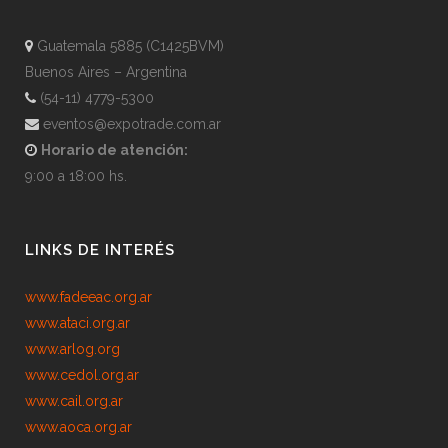
Guatemala 5885 (C1425BVM)
Buenos Aires – Argentina
(54-11) 4779-5300
eventos@expotrade.com.ar
Horario de atención:
9:00 a 18:00 hs.
LINKS DE INTERÉS
www.fadeeac.org.ar
www.ataci.org.ar
www.arlog.org
www.cedol.org.ar
www.cail.org.ar
www.aoca.org.ar