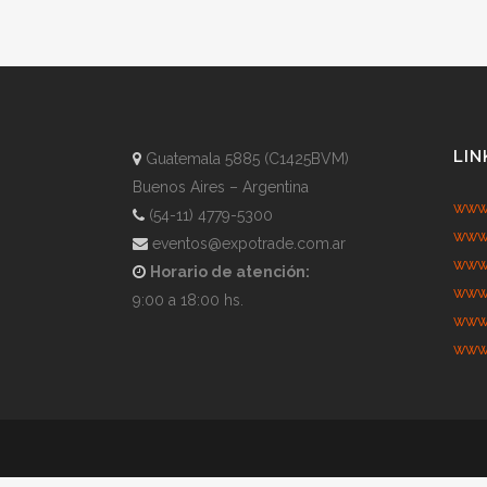
LIN
Guatemala 5885 (C1425BVM)
Buenos Aires – Argentina
www.
(54-11) 4779-5300
www.
eventos@expotrade.com.ar
www.
Horario de atención:
www.
9:00 a 18:00 hs.
www.
www.