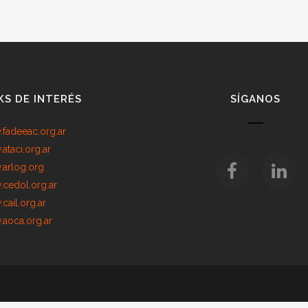
KS DE INTERÉS
SÍGANOS
fadeeac.org.ar
ataci.org.ar
arlog.org
cedol.org.ar
cail.org.ar
aoca.org.ar