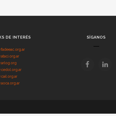
KS DE INTERÉS
SÍGANOS
fadeeac.org.ar
ataci.org.ar
arlog.org
cedol.org.ar
cail.org.ar
aoca.org.ar