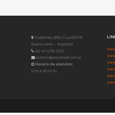
LIN
Guatemala 5885 (C1425BVM)
Buenos Aires – Argentina
www.
(54-11) 4779-5300
www.
eventos@expotrade.com.ar
www.
Horario de atención:
www.
9:00 a 18:00 hs.
www.
www.