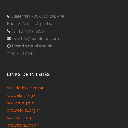
Guatemala 5885 (C1425BVM)
Buenos Aires – Argentina
(54-11) 4779-5300
eventos@expotrade.com.ar
Horario de atención:
9:00 a 18:00 hs.
LINKS DE INTERÉS
www.fadeeac.org.ar
www.ataci.org.ar
www.arlog.org
www.cedol.org.ar
www.cail.org.ar
www.aoca.org.ar