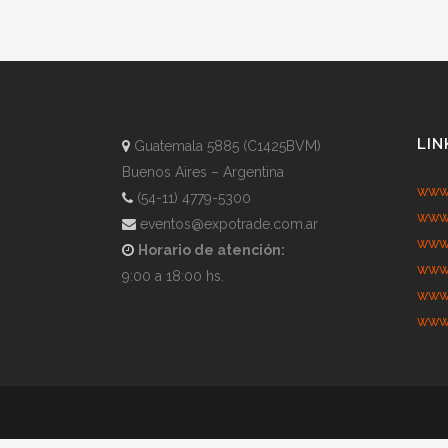
LIN
Guatemala 5885 (C1425BVM)
Buenos Aires – Argentina
www.
(54-11) 4779-5300
www.
eventos@expotrade.com.ar
www.
Horario de atención:
www.
9:00 a 18:00 hs.
www.
www.