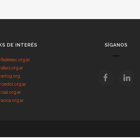
KS DE INTERÉS
SÍGANOS
fadeeac.org.ar
ataci.org.ar
arlog.org
cedol.org.ar
cail.org.ar
aoca.org.ar