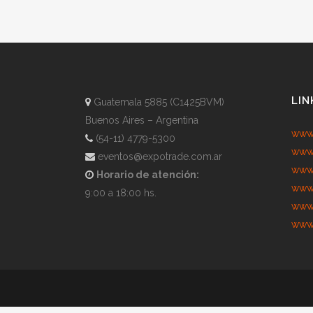
LIN
Guatemala 5885 (C1425BVM)
Buenos Aires – Argentina
www.
(54-11) 4779-5300
www.
eventos@expotrade.com.ar
www.
Horario de atención:
www.
9:00 a 18:00 hs.
www.
www.