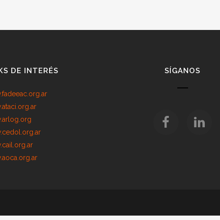
KS DE INTERÉS
SÍGANOS
fadeeac.org.ar
ataci.org.ar
arlog.org
cedol.org.ar
cail.org.ar
aoca.org.ar