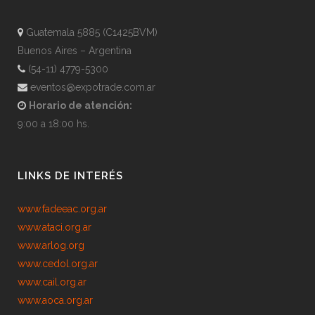
Guatemala 5885 (C1425BVM)
Buenos Aires – Argentina
(54-11) 4779-5300
eventos@expotrade.com.ar
Horario de atención:
9:00 a 18:00 hs.
LINKS DE INTERÉS
www.fadeeac.org.ar
www.ataci.org.ar
www.arlog.org
www.cedol.org.ar
www.cail.org.ar
www.aoca.org.ar