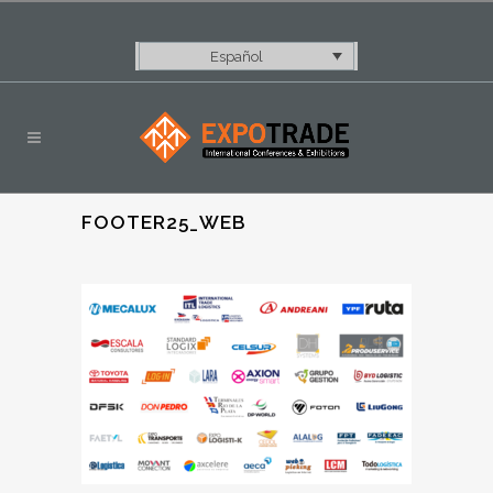
Español
FOOTER25_WEB