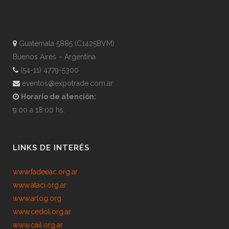
Guatemala 5885 (C1425BVM)
Buenos Aires – Argentina
(54-11) 4779-5300
eventos@expotrade.com.ar
Horario de atención:
9:00 a 18:00 hs.
LINKS DE INTERÉS
www.fadeeac.org.ar
www.ataci.org.ar
www.arlog.org
www.cedol.org.ar
www.cail.org.ar