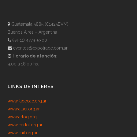
Guatemala 5885 (C1425BVM)
Buenos Aires – Argentina
(54-11) 4779-5300
eventos@expotrade.com.ar
Horario de atención:
9:00 a 18:00 hs.
LINKS DE INTERÉS
www.fadeeac.org.ar
www.ataci.org.ar
www.arlog.org
www.cedol.org.ar
www.cail.org.ar