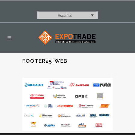
Español
FOOTER25_WEB