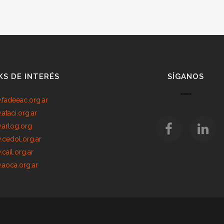
KS DE INTERÉS
SÍGANOS
fadeeac.org.ar
ataci.org.ar
arlog.org
cedol.org.ar
cail.org.ar
aoca.org.ar