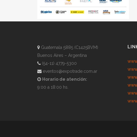
LIN
Guatemala 5885 (C1425BVM)
Buenos Aires – Argentina
www.
(54-11) 4779-5300
www.
eventos@expotrade.com.ar
www.
Horario de atención:
www.
9:00 a 18:00 hs.
www.
www.