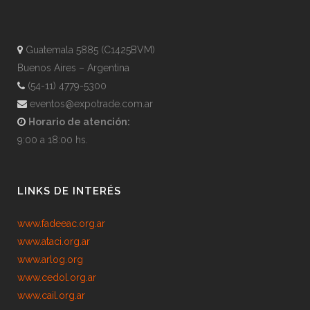
Guatemala 5885 (C1425BVM)
Buenos Aires – Argentina
(54-11) 4779-5300
eventos@expotrade.com.ar
Horario de atención:
9:00 a 18:00 hs.
LINKS DE INTERÉS
www.fadeeac.org.ar
www.ataci.org.ar
www.arlog.org
www.cedol.org.ar
www.cail.org.ar