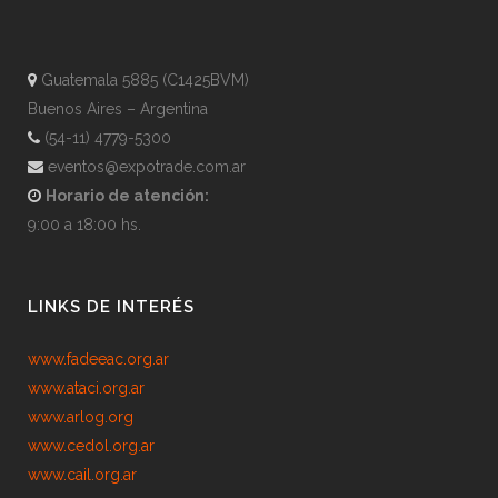
Guatemala 5885 (C1425BVM)
Buenos Aires – Argentina
(54-11) 4779-5300
eventos@expotrade.com.ar
Horario de atención:
9:00 a 18:00 hs.
LINKS DE INTERÉS
www.fadeeac.org.ar
www.ataci.org.ar
www.arlog.org
www.cedol.org.ar
www.cail.org.ar