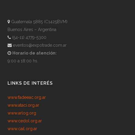
Guatemala 5885 (C1425BVM)
Buenos Aires – Argentina
(54-11) 4779-5300
eventos@expotrade.com.ar
Horario de atención:
9:00 a 18:00 hs.
LINKS DE INTERÉS
www.fadeeac.org.ar
www.ataci.org.ar
www.arlog.org
www.cedol.org.ar
www.cail.org.ar