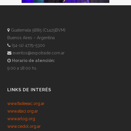
Guatemala 5885 (C1425BVM)
Buenos Aires – Argentina
(54-11) 4779-5300
eventos@expotrade.com.ar
Horario de atención:
9:00 a 18:00 hs.
LINKS DE INTERÉS
www.fadeeac.org.ar
www.ataci.org.ar
www.arlog.org
www.cedol.org.ar