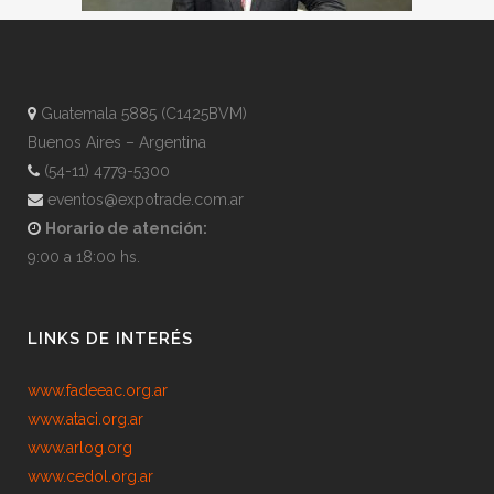
Guatemala 5885 (C1425BVM)
Buenos Aires – Argentina
(54-11) 4779-5300
eventos@expotrade.com.ar
Horario de atención:
9:00 a 18:00 hs.
LINKS DE INTERÉS
www.fadeeac.org.ar
www.ataci.org.ar
www.arlog.org
www.cedol.org.ar