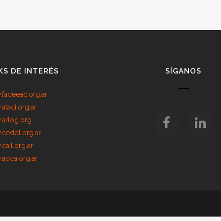
KS DE INTERÉS
SÍGANOS
fadeeac.org.ar
ataci.org.ar
arlog.org
cedol.org.ar
cail.org.ar
aoca.org.ar