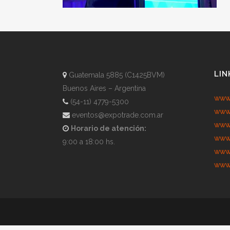
LIN
Guatemala 5885 (C1425BVM)
Buenos Aires – Argentina
www.
(54-11) 4779-5300
www.
eventos@expotrade.com.ar
www.
Horario de atención:
www.
9:00 a 18:00 hs.
www.
www.