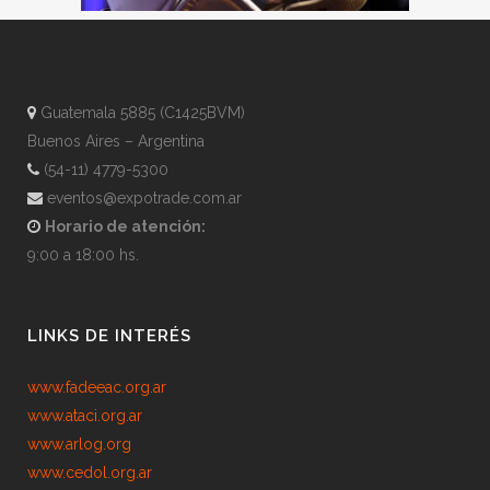
Guatemala 5885 (C1425BVM)
Buenos Aires – Argentina
(54-11) 4779-5300
eventos@expotrade.com.ar
Horario de atención:
9:00 a 18:00 hs.
LINKS DE INTERÉS
www.fadeeac.org.ar
www.ataci.org.ar
www.arlog.org
www.cedol.org.ar