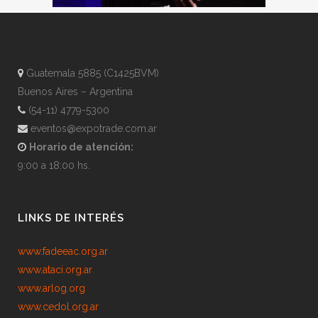
Guatemala 5885 (C1425BVM)
Buenos Aires – Argentina
(54-11) 4779-5300
eventos@expotrade.com.ar
Horario de atención:
9:00 a 18:00 hs.
LINKS DE INTERÉS
www.fadeeac.org.ar
www.ataci.org.ar
www.arlog.org
www.cedol.org.ar