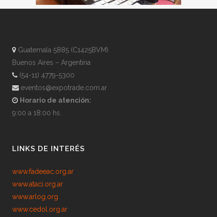
Guatemala 5885 (C1425BVM)
Buenos Aires – Argentina
(54-11) 4779-5300
eventos@expotrade.com.ar
Horario de atención:
9:00 a 18:00 hs.
LINKS DE INTERÉS
www.fadeeac.org.ar
www.ataci.org.ar
www.arlog.org
www.cedol.org.ar