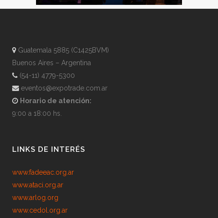
Guatemala 5885 (C1425BVM)
Buenos Aires – Argentina
(54-11) 4779-5300
eventos@expotrade.com.ar
Horario de atención:
9:00 a 18:00 hs.
LINKS DE INTERÉS
www.fadeeac.org.ar
www.ataci.org.ar
www.arlog.org
www.cedol.org.ar