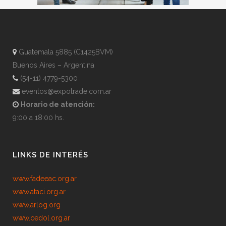
Guatemala 5885 (C1425BVM)
Buenos Aires – Argentina
(54-11) 4779-5300
eventos@expotrade.com.ar
Horario de atención:
9:00 a 18:00 hs.
LINKS DE INTERÉS
www.fadeeac.org.ar
www.ataci.org.ar
www.arlog.org
www.cedol.org.ar