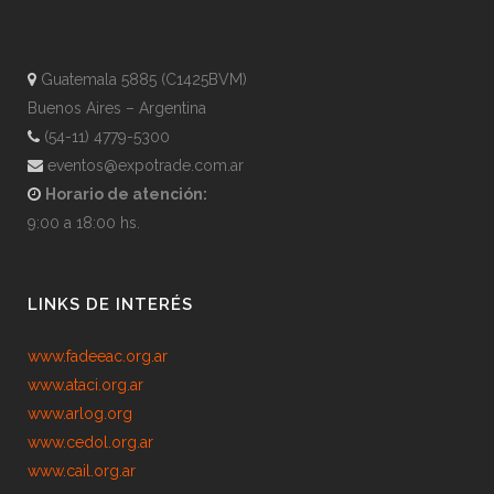
Guatemala 5885 (C1425BVM)
Buenos Aires – Argentina
(54-11) 4779-5300
eventos@expotrade.com.ar
Horario de atención:
9:00 a 18:00 hs.
LINKS DE INTERÉS
www.fadeeac.org.ar
www.ataci.org.ar
www.arlog.org
www.cedol.org.ar
www.cail.org.ar