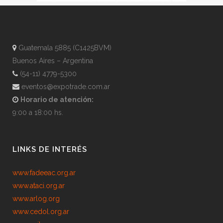
Guatemala 5885 (C1425BVM)
Buenos Aires – Argentina
(54-11) 4779-5300
eventos@expotrade.com.ar
Horario de atención:
9:00 a 18:00 hs.
LINKS DE INTERÉS
www.fadeeac.org.ar
www.ataci.org.ar
www.arlog.org
www.cedol.org.ar