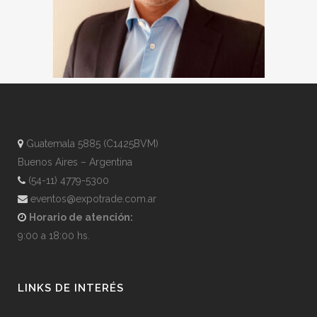
Guatemala 5885 (C1425BVM)
Buenos Aires – Argentina
(54-11) 4779-5300
eventos@expotrade.com.ar
Horario de atención:
9:00 a 18:00 hs.
LINKS DE INTERÉS