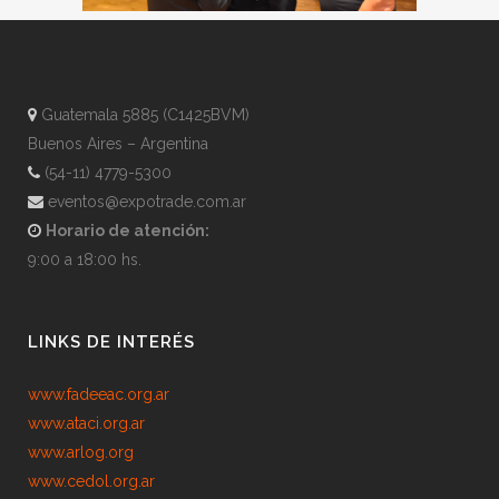
Guatemala 5885 (C1425BVM)
Buenos Aires – Argentina
(54-11) 4779-5300
eventos@expotrade.com.ar
Horario de atención:
9:00 a 18:00 hs.
LINKS DE INTERÉS
www.fadeeac.org.ar
www.ataci.org.ar
www.arlog.org
www.cedol.org.ar