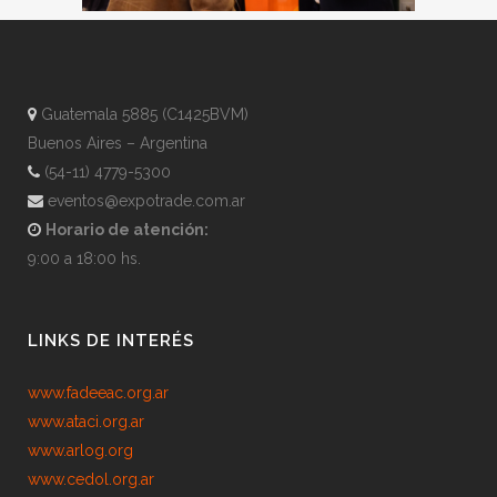
Guatemala 5885 (C1425BVM)
Buenos Aires – Argentina
(54-11) 4779-5300
eventos@expotrade.com.ar
Horario de atención:
9:00 a 18:00 hs.
LINKS DE INTERÉS
www.fadeeac.org.ar
www.ataci.org.ar
www.arlog.org
www.cedol.org.ar