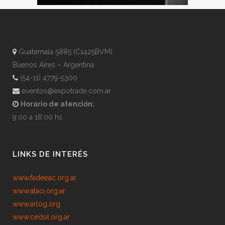
Guatemala 5885 (C1425BVM)
Buenos Aires – Argentina
(54-11) 4779-5300
eventos@expotrade.com.ar
Horario de atención:
9:00 a 18:00 hs.
LINKS DE INTERÉS
www.fadeeac.org.ar
www.ataci.org.ar
www.arlog.org
www.cedol.org.ar