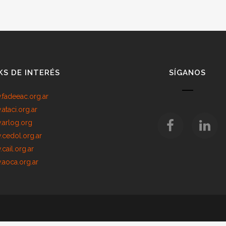
KS DE INTERÉS
SÍGANOS
fadeeac.org.ar
ataci.org.ar
arlog.org
cedol.org.ar
cail.org.ar
aoca.org.ar