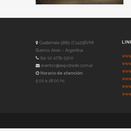
LIN
Guatemala 5885 (C1425BVM)
Buenos Aires – Argentina
www.
(54-11) 4779-5300
www.
eventos@expotrade.com.ar
www.
Horario de atención:
www.
9:00 a 18:00 hs.
www.
www.