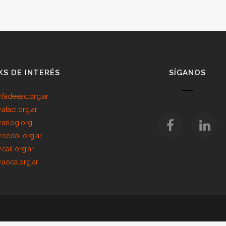
KS DE INTERÉS
SÍGANOS
fadeeac.org.ar
ataci.org.ar
arlog.org
cedol.org.ar
cail.org.ar
aoca.org.ar