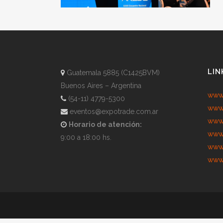
LIN
Guatemala 5885 (C1425BVM)
Buenos Aires – Argentina
www.
(54-11) 4779-5300
www.
eventos@expotrade.com.ar
www.
Horario de atención:
www.
9:00 a 18:00 hs.
www.
www.