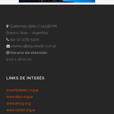
Guatemala 5885 (C1425BVM)
Buenos Aires – Argentina
(54-11) 4779-5300
eventos@expotrade.com.ar
Horario de atención:
9:00 a 18:00 hs.
LINKS DE INTERÉS
www.fadeeac.org.ar
www.ataci.org.ar
www.arlog.org
www.cedol.org.ar