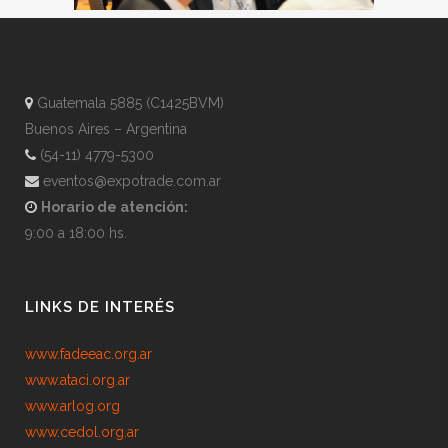
Guatemala 5885 (C1425BVM)
Buenos Aires – Argentina
(54-11) 4779-5300
eventos@expotrade.com.ar
Horario de atención:
9:00 a 18:00 hs.
LINKS DE INTERÉS
www.fadeeac.org.ar
www.ataci.org.ar
www.arlog.org
www.cedol.org.ar