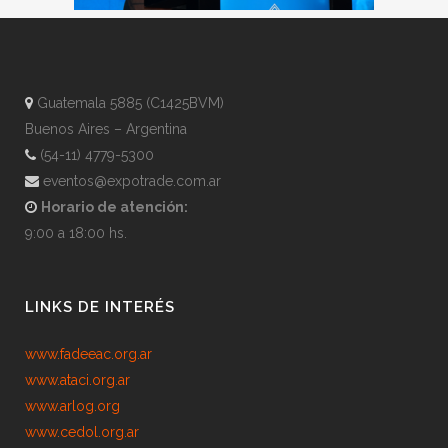
Guatemala 5885 (C1425BVM)
Buenos Aires – Argentina
(54-11) 4779-5300
eventos@expotrade.com.ar
Horario de atención:
9:00 a 18:00 hs.
LINKS DE INTERÉS
www.fadeeac.org.ar
www.ataci.org.ar
www.arlog.org
www.cedol.org.ar