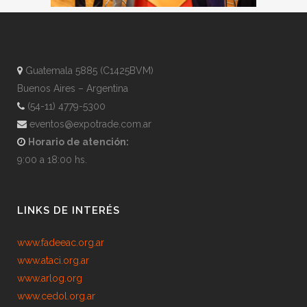
Guatemala 5885 (C1425BVM)
Buenos Aires – Argentina
(54-11) 4779-5300
eventos@expotrade.com.ar
Horario de atención:
9:00 a 18:00 hs.
LINKS DE INTERÉS
www.fadeeac.org.ar
www.ataci.org.ar
www.arlog.org
www.cedol.org.ar