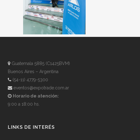
Guatemala 5885 (C1425BVM)
Buenos Aires – Argentina
(54-11) 4779-5300
eventos@expotrade.com.ar
Horario de atención:
9:00 a 18:00 hs.
LINKS DE INTERÉS