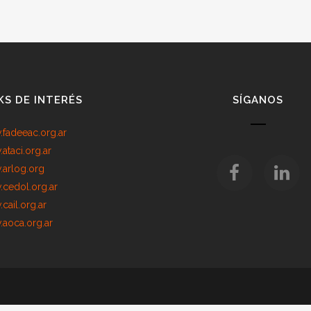
KS DE INTERÉS
SÍGANOS
fadeeac.org.ar
ataci.org.ar
arlog.org
cedol.org.ar
cail.org.ar
aoca.org.ar