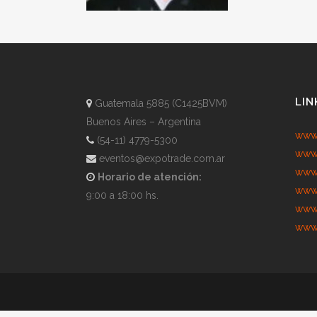
LIN
Guatemala 5885 (C1425BVM)
Buenos Aires – Argentina
www.
(54-11) 4779-5300
www.
eventos@expotrade.com.ar
www.
Horario de atención:
www.
9:00 a 18:00 hs.
www.
www.