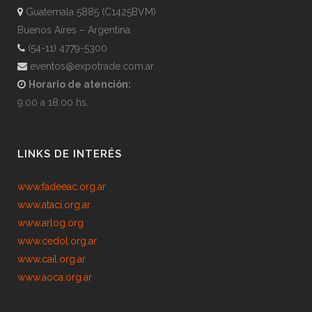
Guatemala 5885 (C1425BVM)
Buenos Aires – Argentina
(54-11) 4779-5300
eventos@expotrade.com.ar
Horario de atención:
9:00 a 18:00 hs.
LINKS DE INTERÉS
www.fadeeac.org.ar
www.ataci.org.ar
www.arlog.org
www.cedol.org.ar
www.cail.org.ar
www.aoca.org.ar