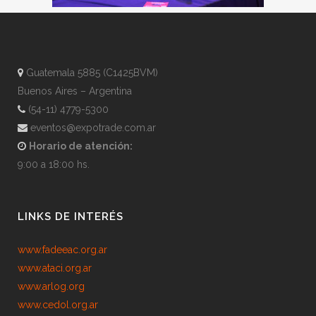
Guatemala 5885 (C1425BVM)
Buenos Aires – Argentina
(54-11) 4779-5300
eventos@expotrade.com.ar
Horario de atención:
9:00 a 18:00 hs.
LINKS DE INTERÉS
www.fadeeac.org.ar
www.ataci.org.ar
www.arlog.org
www.cedol.org.ar