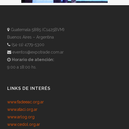
Guatemala 5885 (C1425BVM)
Buenos Aires – Argentina
(54-11) 4779-5300
eventos@expotrade.com.ar
Horario de atención:
9:00 a 18:00 hs.
LINKS DE INTERÉS
www.fadeeac.org.ar
www.ataci.org.ar
www.arlog.org
www.cedol.org.ar