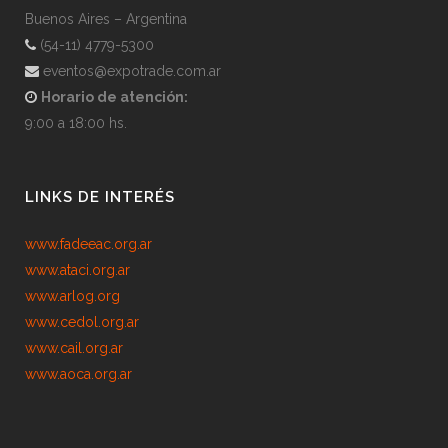
Buenos Aires – Argentina
(54-11) 4779-5300
eventos@expotrade.com.ar
Horario de atención:
9:00 a 18:00 hs.
LINKS DE INTERÉS
www.fadeeac.org.ar
www.ataci.org.ar
www.arlog.org
www.cedol.org.ar
www.cail.org.ar
www.aoca.org.ar